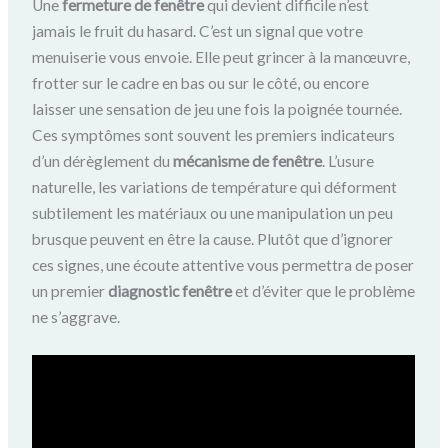
Une
fermeture de fenêtre
qui devient difficile n’est
jamais le fruit du hasard. C’est un signal que votre
menuiserie vous envoie. Elle peut grincer à la manœuvre,
frotter sur le cadre en bas ou sur le côté, ou encore
laisser une sensation de jeu une fois la poignée tournée.
Ces symptômes sont souvent les premiers indicateurs
d’un dérèglement du
mécanisme de fenêtre
. L’usure
naturelle, les variations de température qui déforment
subtilement les matériaux ou une manipulation un peu
brusque peuvent en être la cause. Plutôt que d’ignorer
ces signes, une écoute attentive vous permettra de poser
un premier
diagnostic fenêtre
et d’éviter que le problème
ne s’aggrave.