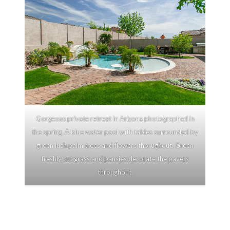
Gorgeous private retreat in Arizona photographed in
the spring. A blue water pool with tables surrounded by
green lush palm trees and flowers thorughout. Green
freshly cut grass and pansies decorate the pavers
throughout.