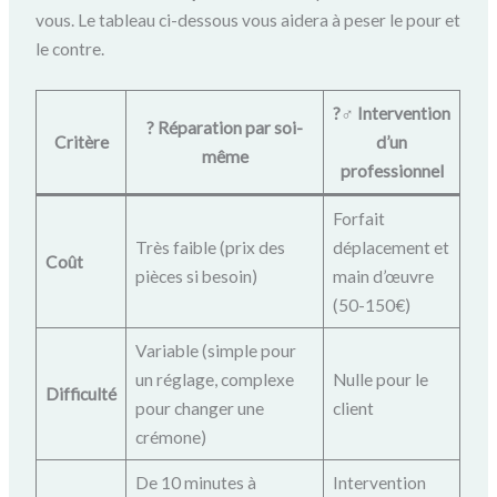
vous. Le tableau ci-dessous vous aidera à peser le pour et
le contre.
?‍♂️ Intervention
?️ Réparation par soi-
Critère
d’un
même
professionnel
Forfait
Très faible (prix des
déplacement et
Coût
pièces si besoin)
main d’œuvre
(50-150€)
Variable (simple pour
un réglage, complexe
Nulle pour le
Difficulté
pour changer une
client
crémone)
De 10 minutes à
Intervention