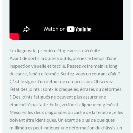
Le diagnostic, première étape vers la sérénité
Avant de sortir la boîte à outils, prenez le temps d’une
inspection visuelle et tactile. Passez votre main le long
du cadre, fenêtre fermée. Sentez-vous un courant d’air ?
C’est le signe d’un défaut de compression. Observez
l’état des joints : sont-ils craquelés, écrasés ou déformés
? Des joints fatigués ne peuvent plus assurer une
étanchéité parfaite. Enfin, vérifiez l’alignement général.
Mesurez les deux diagonales du cadre de la fenêtre ; elles
doivent être identiques. Un écart de plus de quelques
millimètres peut indiquer une déformation du châssis, un