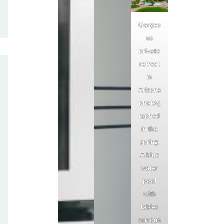
Gorgeo
us
private
retreat
in
Arizona
photog
raphed
in the
spring.
A blue
water
pool
with
tables
surroun