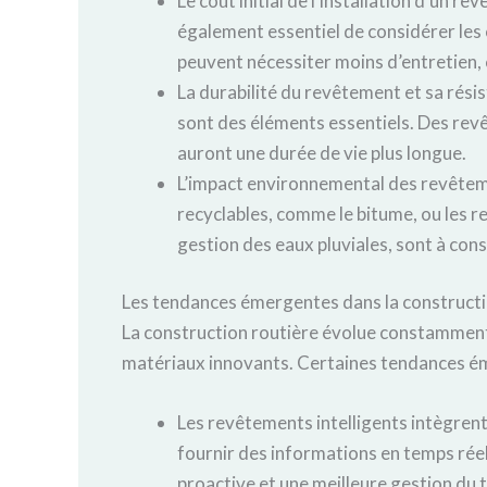
Le coût initial de l’installation d’un re
également essentiel de considérer les 
peuvent nécessiter moins d’entretien, c
La durabilité du revêtement et sa résis
sont des éléments essentiels. Des rev
auront une durée de vie plus longue.
L’impact environnemental des revêtemen
recyclables, comme le bitume, ou les 
gestion des eaux pluviales, sont à con
Les tendances émergentes dans la constructi
La construction routière évolue constamment 
matériaux innovants. Certaines tendances é
Les revêtements intelligents intègrent
fournir des informations en temps réel
proactive et une meilleure gestion du t