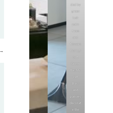
ded by
green
lush
palm
trees
and
flowers
→
thorugh
out.
Green
freshly
cut
grass
and
pansies
decorat
e the