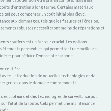
vêtement routier doit être pris en compte, mais il est
coûts d’entretien à long terme. Certains matériaux
e qui peut compenser un coût initial plus élevé.
tance aux dommages, tels que les fissures et l’érosion,
êtements robustes nécessiteront moins de réparations et
ts routiers est un facteur crucial. Les options
revêtements perméables qui permettent une meilleure
sidérer pour réduire l’empreinte carbone.
on routière
avec l’introduction de nouvelles technologies et de
mergentes dans le domaine comprennent :
 des capteurs et des technologies de surveillance pour
 sur l’état de la route. Cela permet une maintenance
rafic.