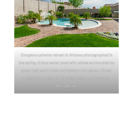
Gorgeous private retreat in Arizona photographed in
the spring. A blue water pool with tables surrounded by
green lush palm trees and flowers thorughout. Green
freshly cut grass and pansies decorate the pavers
throughout.