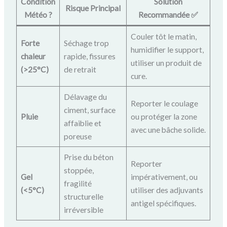
Condition
Solution
Risque Principal
Météo ?️
Recommandée ✅
Couler tôt le matin,
Forte
Séchage trop
humidifier le support,
chaleur
rapide, fissures
utiliser un produit de
(>25°C)
de retrait
cure.
Délavage du
Reporter le coulage
ciment, surface
Pluie
ou protéger la zone
affaiblie et
avec une bâche solide.
poreuse
Prise du béton
Reporter
stoppée,
Gel
impérativement, ou
fragilité
(<5°C)
utiliser des adjuvants
structurelle
antigel spécifiques.
irréversible