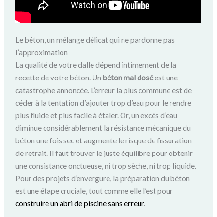
Le béton, un mélange délicat qui ne pardonne pas
l’approximation
La qualité de votre dalle dépend intimement de la
recette de votre béton. Un
béton mal dosé
est une
catastrophe annoncée. L’erreur la plus commune est de
céder à la tentation d’ajouter trop d’eau pour le rendre
plus fluide et plus facile à étaler. Or, un excès d’eau
diminue considérablement la résistance mécanique du
béton une fois sec et augmente le risque de fissuration
de retrait. Il faut trouver le juste équilibre pour obtenir
une consistance onctueuse, ni trop sèche, ni trop liquide.
Pour des projets d’envergure, la préparation du béton
est une étape cruciale, tout comme elle l’est pour
construire un abri de piscine sans erreur
.