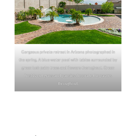
Gorgeous private retreat in Arizona photographed in
the spring. A blue water pool with tables surrounded by
green lush palm trees and flowers thorughout. Green
freshly cut grass and pansies decorate the pavers
throughout.