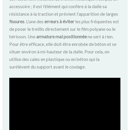
accessoire ; il est l’élément qui confère à la dalle sa
résistance à la traction et prévient l’apparition de larges
fissures
. L’une des
erreurs à éviter
les plus fréquentes est
de poser le treillis directement sur le film polyane ou le
hérisson. Une
armature mal positionnée
ne sert à rien.
Pour être efficace, elle doit être enrobée de béton et se
situer environ à mi-hauteur de la dalle. Pour cela, on
utilise des cales en plastique ou en béton qui la
surélèvent du support avant le coulage.