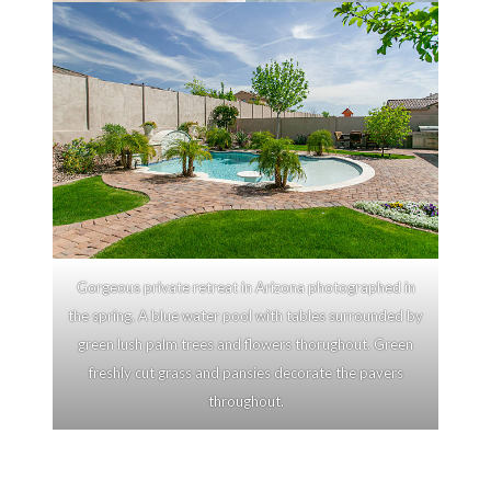
Gorgeous private retreat in Arizona photographed in
the spring. A blue water pool with tables surrounded by
green lush palm trees and flowers thorughout. Green
freshly cut grass and pansies decorate the pavers
throughout.