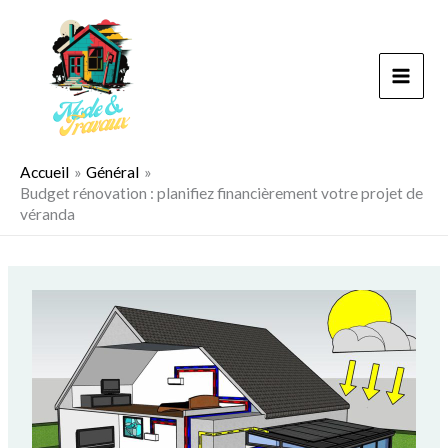
Aller
au
contenu
Accueil
Général
Budget rénovation : planifiez financièrement votre projet de
véranda